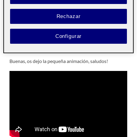
Pec 5 Animación Animemos
digitalmente II:
Rechazar
19 DICIEMBRE, 2022
/
SIN COMENTARIOS
Configurar
Animación aula 2
Pública
Buenas, os dejo la pequeña animación, saludos!