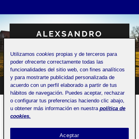
ALEXSANDRO
MACHADO DA SILVA
Utilizamos
cookies
propias y de terceros para
Espacio Personal
poder ofrecerte correctamente todas las
funcionalidades del sitio web, con fines analíticos
y para mostrarte publicidad personalizada de
acuerdo con un perfil elaborado a partir de tus
Altern
Alternar
el
hábitos de navegación. Puedes aceptar, rechazar
el
campo
menú
o configurar tus preferencias haciendo clic abajo,
de
móvil
búsqu
ACTIFOLIO:
5. ANIMEMOS DIGITALMENTE II: EL
u obtener más información en nuestra
política de
PRIMER ENCARGO
cookies.
5. Animemos digitalmente II: el primer encargo
Aceptar