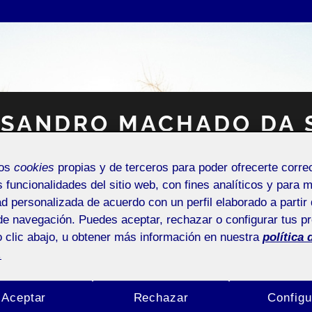
SANDRO MACHADO DA 
mos
cookies
propias y de terceros para poder ofrecerte corr
Espacio Personal
s funcionalidades del sitio web, con fines analíticos y para 
ad personalizada de acuerdo con un perfil elaborado a partir 
de navegación. Puedes aceptar, rechazar o configurar tus p
 clic abajo, u obtener más información en nuestra
política 
.
NTRADA DE INCIDENCIAS O SUGERENCIAS
Aceptar
Rechazar
Configu